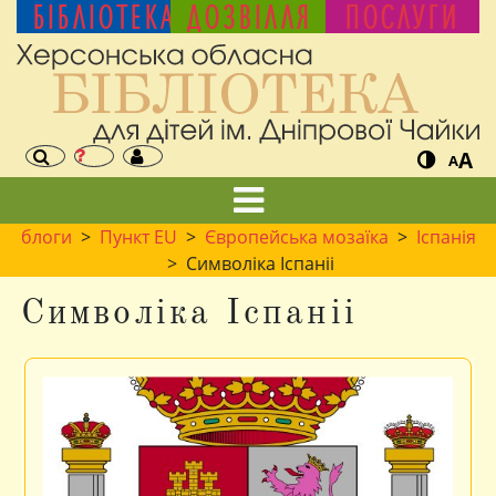
БІБЛІОТЕКА
ДОЗВІЛЛЯ
ПОСЛУГИ
A
A
блоги
>
Пункт EU
>
Європейська мозаїка
>
Іспанія
> Символіка Іспаніі
Символіка Іспаніі