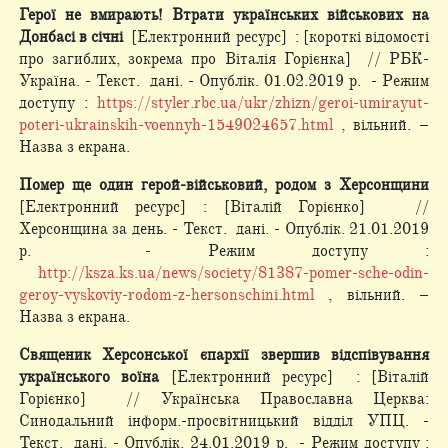
Герої не вмирають! Втрати українських військових на
Донбасі в січні
[Електронний ресурс] : [короткі відомості
про загиблих, зокрема про Віталія Горієнка] // РБК-
Україна. - Текст. дані. - Опублік. 01.02.2019 р. - Режим
доступу :
https://styler.rbc.ua/ukr/zhizn/geroi-umirayut-
poteri-ukrainskih-voennyh-1549024657.html
, вільний. –
Назва з екрана.
Помер ще один герой-військовий, родом з Херсонщини
[Електронний ресурс] : [Віталій Горієнко] //
Херсонщина за день. - Текст. дані. - Опублік. 21.01.2019
р. - Режим доступу :
http://ksza.ks.ua/news/society/81387-pomer-sche-odin-
geroy-vyskoviy-rodom-z-hersonschini.html
, вільний. –
Назва з екрана.
Священик Херсонської єпархії звершив відспівування
українського воїна
[Електронний ресурс] : [Віталій
Горієнко] // Українська Православна Церква:
Синодальний інформ.-просвітницький відділ УПЦ. -
Текст. дані. - Опублік. 24.01.2019 р. - Режим доступу :