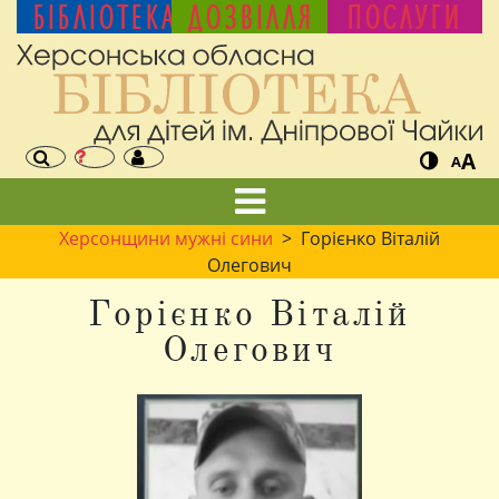
БІБЛІОТЕКА
ДОЗВІЛЛЯ
ПОСЛУГИ
A
A
Херсонщини мужні сини
> Горієнко Віталій
Олегович
Горієнко Віталій
Олегович