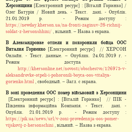
Херсонщини
[Електронний ресурс] : [Віталій Горієнко] /
Олег Батурін / Новий день. - Текст. дані. - Опублік.
21.01.2019 р. - Режим доступу :
https://newday.kherson.ua/na-fronti-zaginuv-28-richnij-
soldat-z-hersonshhini/
, вільний. – Назва з екрана.
В Александровке отпели и похоронили бойца ООС
Виталия Гориенко
[Електронний ресурс] // ХЕРСОН
Онлайн. - Текст. данные. – Опублик. 24.01.2019 г. -
Режим доступа :
http://khersonline.net/novosti/obschestvo/126975-v-
aleksandrovke-otpeli-i-pohoronili-boyca-oos-vitaliya-
gorienko.html
, свободный. – Загл. с экрана.
В зоні проведення ООС помер військовий з Херсонщини
[Електронний ресурс] : [Віталій Горієнко] // ПІК -
Південна інформаційна Компанія. - Текст. дані. -
Опублік. 21.01.2019 р. - Режим доступу :
https://pik.ua/news/url/v-zoni-provedennja-oos-pomer-
vijskovij-z-hersonschini
, вільний. – Назва з екрана.