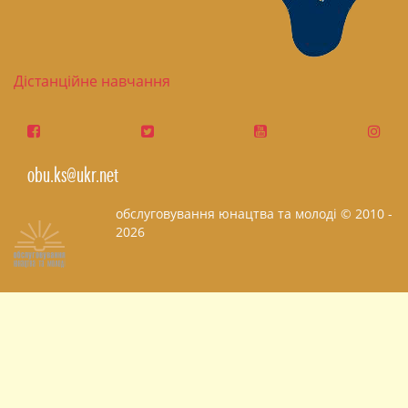
Дістанційне навчання
obu.ks@ukr.net
обслуговування юнацтва та молоді © 2010 -
2026