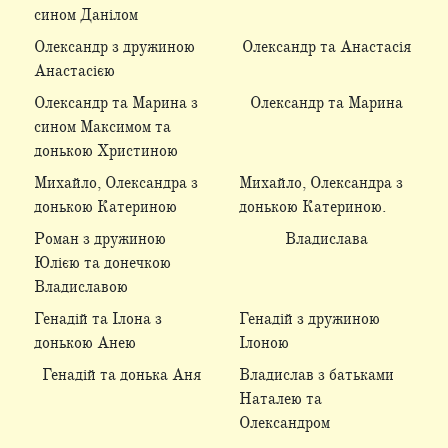
сином Данілом
Олександр з дружиною
Олександр та Анастасія
Анастасією
Олександр та Марина з
Олександр та Марина
сином Максимом та
донькою Христиною
Михайло, Олександра з
Михайло, Олександра з
донькою Катериною
донькою Катериною.
Роман з дружиною
Владислава
Юлією та донечкою
Владиславою
Генадій та Ілона з
Генадій з дружиною
донькою Анею
Ілоною
Генадій та донька Аня
Владислав з батьками
Наталею та
Олександром