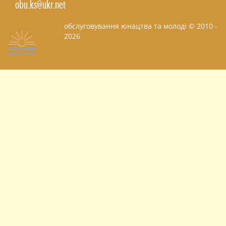
obu.ks@ukr.net
обслуговування юнацтва та молоді © 2010 -
2026