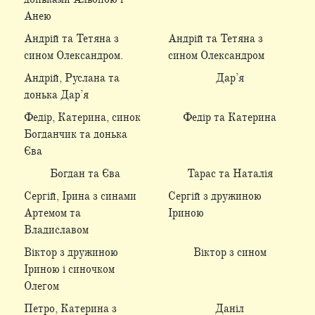
Анею
Андрій та Тетяна з
Андрій та Тетяна з
сином Олександром.
сином Олександром
Андрій, Руслана та
Дар’я
донька Дар’я
Федір, Катерина, синок
Федір та Катерина
Богданчик та донька
Єва
Богдан та Єва
Тарас та Наталія
Сергій, Ірина з синами
Сергій з дружиною
Артемом та
Іриною
Владиславом
Віктор з дружиною
Віктор з сином
Іриною і синочком
Олегом
Петро, Катерина з
Даніл