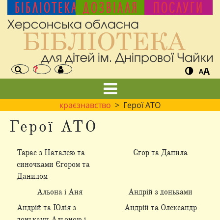
БІБЛІОТЕКА
ДОЗВІЛЛЯ
ПОСЛУГИ
A
A
краєзнавство
> Герої АТО
Герої АТО
Тарас з Наталею та
Єгор та Данила
синочками Єгором та
Данилом
Альона і Аня
Андрій з доньками
Андрій та Юлія з
Андрій та Олександр
доньками Альоною і