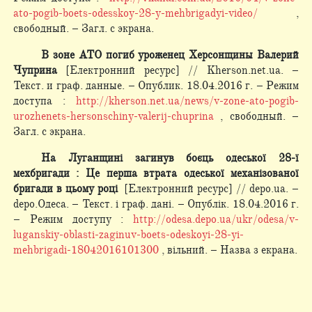
ato-pogib-boets-odesskoy-28-y-mehbrigadyi-video/
,
свободный. – Загл. с экрана.
В зоне АТО погиб уроженец Херсонщины Валерий
Чуприна
[Електронний ресурс] // Kherson.net.ua. –
Текст. и граф. данные. – Опублик. 18.04.2016 г. – Режим
доступа :
http://kherson.net.ua/news/v-zone-ato-pogib-
urozhenets-hersonschiny-valerij-chuprina
, свободный. –
Загл. с экрана.
На Луганщині загинув боєць одеської 28-ї
мехбригади : Це перша втрата одеської механізованої
бригади в цьому році
[Електронний ресурс] // depo.ua. –
depo.Одеса. – Текст. і граф. дані. – Опублік. 18.04.2016 г.
– Режим доступу :
http://odesa.depo.ua/ukr/odesa/v-
luganskiy-oblasti-zaginuv-boets-odeskoyi-28-yi-
mehbrigadi-18042016101300
, вільний. – Назва з екрана.