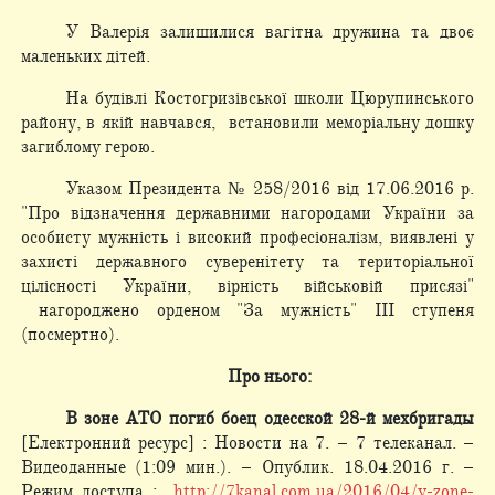
У Валерія залишилися вагітна дружина та двоє
маленьких дітей.
На будівлі Костогризівської школи Цюрупинського
району, в якій навчався, встановили меморіальну дошку
загиблому герою.
Указом Президента № 258/2016 від 17.06.2016 р.
"Про відзначення державними нагородами України за
особисту мужність і високий професіоналізм, виявлені у
захисті державного суверенітету та територіальної
цілісності України, вірність військовій присязі"
нагороджено орденом "За мужність" III ступеня
(посмертно).
Про нього:
В зоне АТО погиб боец одесской 28-й мехбригады
[Електронний ресурс] : Новости на 7. – 7 телеканал. –
Видеоданные (1:09 мин.). – Опублик. 18.04.2016 г. –
Режим доступа :
http://7kanal.com.ua/2016/04/v-zone-