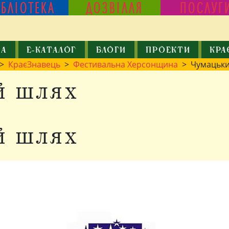
ІБЛІОТЕКА
ДОЗВІЛЛЯ
ПОСЛУГ
КА
Е-КАТАЛОГ
БЛОГИ
ПРОЕКТИ
КРА
>
КраєЗнавець
>
Фестивальна Херсонщина
> Чумацьки
й шлях
й шлях