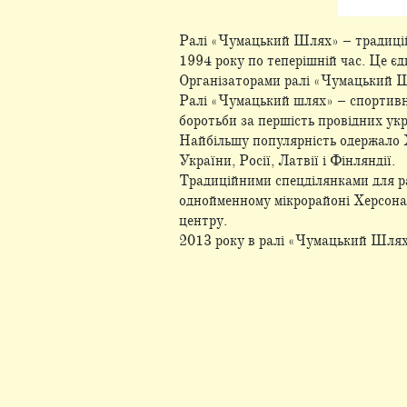
Ралі «Чумацький Шлях» – традиційн
1994 року по теперішній час. Це єди
Організаторами ралі «Чумацький Ш
Ралі «Чумацький шлях» – спортивна
боротьби за першість провідних укр
Найбільшу популярність одержало X
України, Росії, Латвії і Фінляндії.
Традиційними спецділянками для ра
однойменному мікрорайоні Херсона,
центру.
2013 року в ралі «Чумацький Шлях»