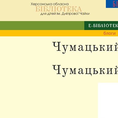
Б
Е-БІБЛІОТЕ
блоги
Чумацьки
Чумацьки