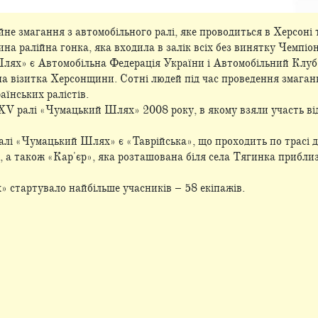
е змагання з автомобільного ралі, яке проводиться в Херсоні т
на ралійна гонка, яка входила в залік всіх без винятку Чемпіон
лях» є Автомобільна Федерація України і Автомобільний Клуб
 візитка Херсонщини. Сотні людей під час проведення змагань
аїнських ралістів.
V ралі «Чумацький Шлях» 2008 року, в якому взяли участь відр
лі «Чумацький Шлях» є «Таврійська», що проходить по трасі д
 а також «Кар'єр», яка розташована біля села Тягинка приблиз
 стартувало найбільше учасників – 58 екіпажів.