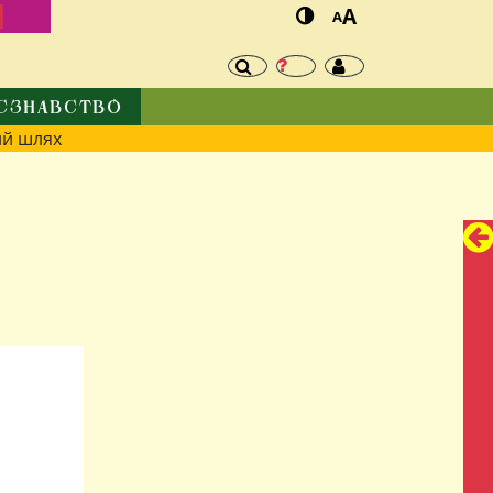
И
A
A
ЄЗНАВСТВО
й шлях