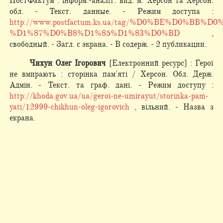
ПостФактум : інформ.-аналіт. вид. м. Херсон та Херсон.
обл. - Текст. данные. - Режим доступа :
http://www.postfactum.ks.ua/tag/%D0%BE%D0%BB%D
%D1%87%D0%B8%D1%85%D1%83%D0%BD
,
свободный. - Загл. с экрана. - В содерж. - 2 публикации.
Чихун Олег Ігорович
[Електронний ресурс] : Герої
не вмирають : сторінка пам’яті / Херсон. Обл. Держ.
Адмін. - Текст. та граф. дані. - Режим доступу :
http://khoda.gov.ua/ua/geroi-ne-umirayut/storinka-pam-
yati/12999-chikhun-oleg-igorovich
, вільний. - Назва з
екрана.