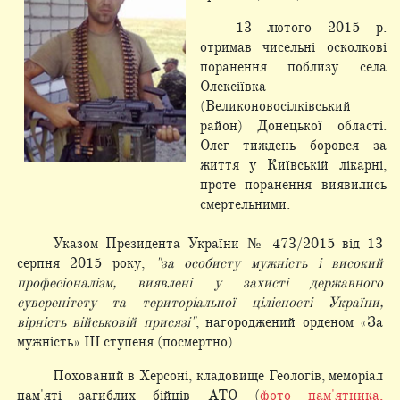
13 лютого 2015 р.
отримав чисельні осколкові
поранення поблизу села
Олексіївка
(Великоновосілківський
район) Донецької області.
Олег тиждень боровся за
життя у Київській лікарні,
проте поранення виявились
смертельними.
Указом Президента України № 473/2015 від 13
серпня 2015 року,
"за особисту мужність і високий
професіоналізм, виявлені у захисті державного
суверенітету та територіальної цілісності України,
вірність військовій присязі"
, нагороджений орденом «За
мужність» III ступеня (посмертно).
Похований в Херсоні, кладовище Геологів, меморіал
пам'яті загиблих бійців АТО (
фото пам'ятника,