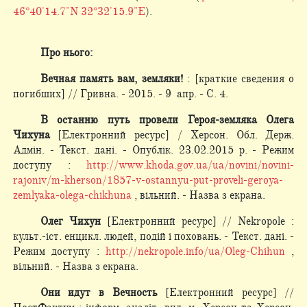
46°40'14.7"N 32°32'15.9"E
).
Про нього:
Вечная память вам, земляки!
: [краткие сведения о
погибших] // Гривна. - 2015. - 9 апр. - С. 4.
В останню путь провели Героя-земляка Олега
Чихуна
[Електронний ресурс] / Херсон. Обл. Держ.
Адмін. - Текст. дані. - Опублік. 23.02.2015 р. - Режим
доступу :
http://www.khoda.gov.ua/ua/novini/novini-
rajoniv/m-kherson/1857-v-ostannyu-put-proveli-geroya-
zemlyaka-olega-chikhuna
, вільний. - Назва з екрана.
Олег Чихун
[Електронний ресурс] // Nekropole :
культ.-іст. енцикл. людей, подій і поховань. - Текст. дані. -
Режим доступу :
http://nekropole.info/ua/Oleg-Chihun
,
вільний. - Назва з екрана.
Они идут в Вечность
[Електронний ресурс] //