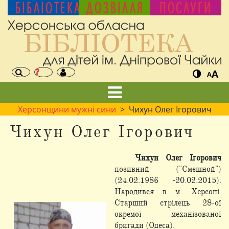
БІБЛІОТЕКА
ДОЗВІЛЛЯ
ПОСЛУГИ
A
A
Херсонщини мужні сини
> Чихун Олег Ігорович
Чихун Олег Ігорович
Чихун Олег Ігорович
позивний ("Смєшной")
(24.02.1986 -20.02.2015).
Народився в м. Херсоні.
Старший стрілець 28-ої
окремої механізованої
бригади (Одеса).