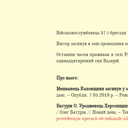
Військовослужбовець 57-ї бригади 
Віктор загинув в зоні проведення о
Останнім часом проживав в селі Р
одинадцятирічний син Валерій.
Про нього:
Мешканець Каховщини загинув у з
дані. – Опублік. 7.05.2019 р. – Ре
Батурін О. Уродженець Херсонщини 
/ Олег Батурін // Новий день. – Те
provedennya-operacii-ob-iednanih-sil