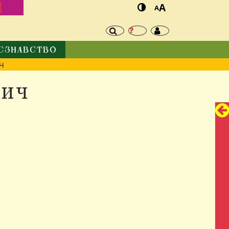
И
A
A
ЄЗНАВСТВО
ч
вич