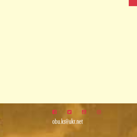
obu.ks@ukr.net