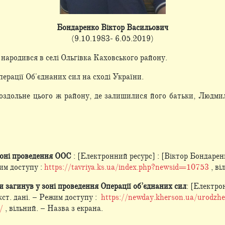
Бондаренко Віктор Васильович
(9.10.1983- 6.05.2019)
народився в селі Ольгівка Каховського району.
перації Об'єднаних сил на сході України.
оздольне цього ж району, де залишилися його батьки, Людми
оні проведення ООС
: [Електронний ресурс] : [Віктор Бондарен
жим доступу :
https://tavriya.ks.ua/index.php?newsid=10753
, ві
загинув у зоні проведення Операції об’єднаних сил
: [Електро
кст. дані. – Режим доступу :
https://newday.kherson.ua/urodzhe
/
, вільний. – Назва з екрана.