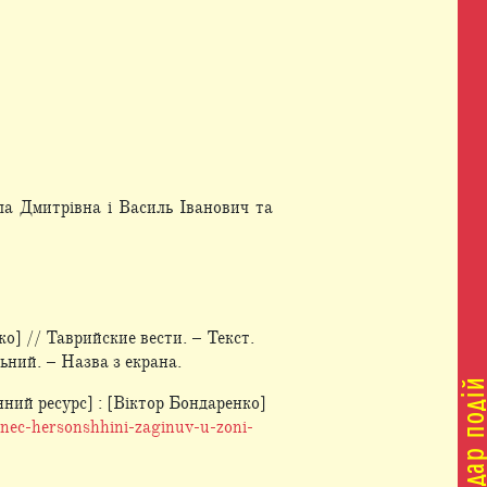
ла Дмитрівна і Василь Іванович та
ко] // Таврийские вести. – Текст.
льний. – Назва з екрана.
нний ресурс] : [Віктор Бондаренко]
nec-hersonshhini-zaginuv-u-zoni-