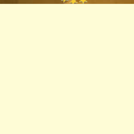
Пункт
європейської
інформації