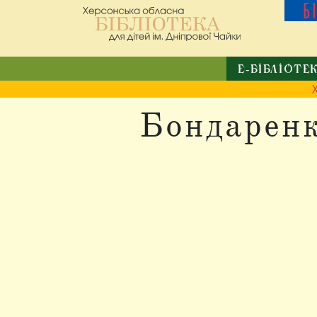
Б
Е-БІБЛІОТЕ
Бондаренк