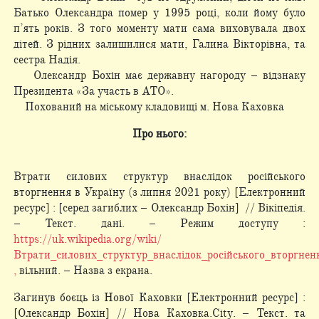
Батько Олександра помер у 1995 році, коли йому було
п’ять років. З того моменту мати сама виховувала двох
дітей. З рідних залишилися мати, Галина Вікторівна, та
сестра Надія.
Олександр Бохін має державну нагороду – відзнаку
Президента «За участь в АТО».
Похований на міському кладовищі м. Нова Каховка
Про нього:
Втрати силових структур внаслідок російського
вторгнення в Україну (з липня 2021 року) [Електронний
ресурс] : [серед загиблих – Олександр Бохін] // Вікіпедія.
– Текст. дані. – Режим доступу :
https://uk.wikipedia.org/wiki/
Втрати_силових_структур_внаслідок_російського_вторгне
,
вільний. – Назва з екрана.
Загинув боєць із Нової Каховки [Електронний ресурс] :
[Олександр Бохін] // Нова Каховка.City. – Текст. та