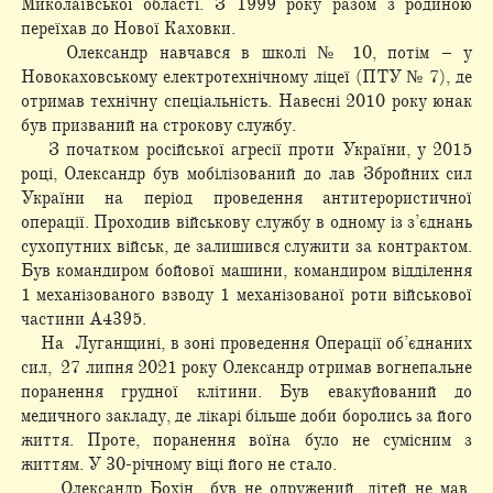
Миколаївської області. З 1999 року разом з родиною
переїхав до Нової Каховки.
Олександр навчався в школі № 10, потім – у
Новокаховському електротехнічному ліцеї (ПТУ № 7), де
отримав технічну спеціальність. Навесні 2010 року юнак
був призваний на строкову службу.
З початком російської агресії проти України, у 2015
році, Олександр був мобілізований до лав Збройних сил
України на період проведення антитерористичної
операції. Проходив військову службу в одному із з’єднань
сухопутних військ, де залишився служити за контрактом.
Був командиром бойової машини, командиром відділення
1 механізованого взводу 1 механізованої роти військової
частини А4395.
На Луганщині, в зоні проведення Операції об’єднаних
сил, 27 липня 2021 року Олександр отримав вогнепальне
поранення грудної клітини. Був евакуйований до
медичного закладу, де лікарі більше доби боролись за його
життя. Проте, поранення воїна було не сумісним з
життям. У 30-річному віці його не стало.
Олександр Бохін був не одружений, дітей не мав.