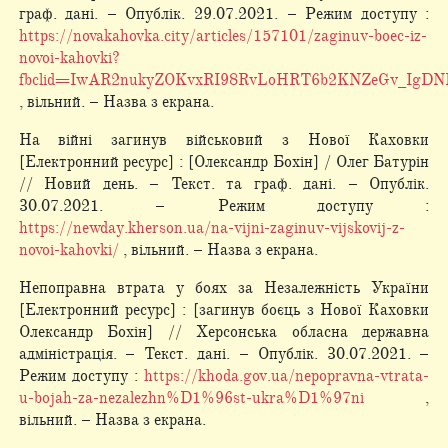
граф. дані. – Опублік. 29.07.2021. – Режим доступу :
https://novakahovka.city/articles/157101/zaginuv-boec-iz-
novoi-kahovki?
fbclid=IwAR2nukyZOKvxRI98RvLoHRT6b2KNZeGv_Ig
, вільний. – Назва з екрана.
На війні загинув військовий з Нової Каховки
[Електронний ресурс] : [Олександр Бохін] / Олег Батурін
// Новий день. – Текст. та граф. дані. – Опублік.
30.07.2021. – Режим доступу :
https://newday.kherson.ua/na-vijni-zaginuv-vijskovij-z-
novoi-kahovki/
, вільний. – Назва з екрана.
Непоправна втрата у боях за Незалежність України
[Електронний ресурс] : [загинув боєць з Нової Каховки
Олександр Бохін] // Херсонська обласна державна
адміністрація. – Текст. дані. – Опублік. 30.07.2021. –
Режим доступу :
https://khoda.gov.ua/nepopravna-vtrata-
u-bojah-za-nezalezhn%D1%96st-ukra%D1%97ni
,
вільний. – Назва з екрана.