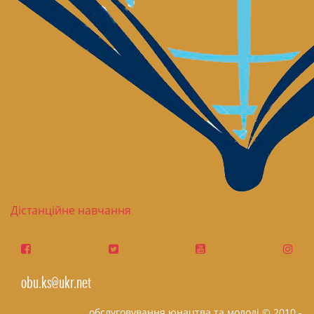
Дістанційне навчання
obu.ks@ukr.net
обслуговування юнацтва та молоді © 2010 -