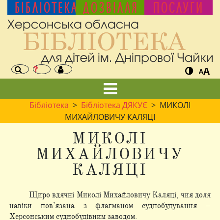
БІБЛІОТЕКА
ДОЗВІЛЛЯ
ПОСЛУГИ
A
A
Бібліотека
>
Бібліотека ДЯКУЄ
> МИКОЛІ
МИХАЙЛОВИЧУ КАЛЯЦІ
МИКОЛІ
МИХАЙЛОВИЧУ
КАЛЯЦІ
Щиро вдячні Миколі Михайловичу Каляці, чия доля
навіки пов’язана з флагманом суднобудування –
Херсонським суднобудівним заводом.