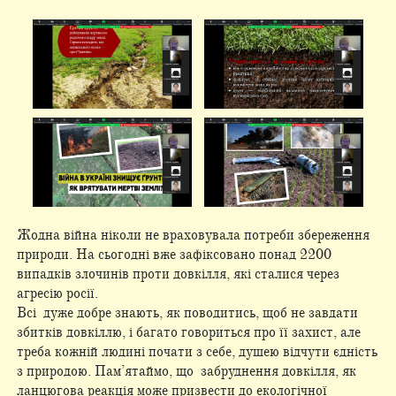
Жодна війна ніколи не враховувала потреби збереження
природи. На сьогодні вже зафіксовано понад 2200
випадків злочинів проти довкілля, які сталися через
агресію росії.
Всі дуже добре знають, як поводитись, щоб не завдати
збитків довкіллю, і багато говориться про її захист, але
треба кожній людині почати з себе, душею відчути єдність
з природою. Пам’ятаймо, що забруднення довкілля, як
ланцюгова реакція може призвести до екологічної