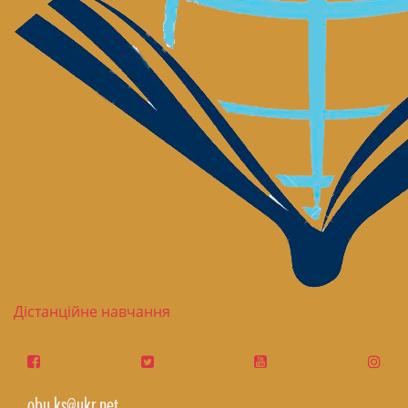
Дістанційне навчання
obu.ks@ukr.net