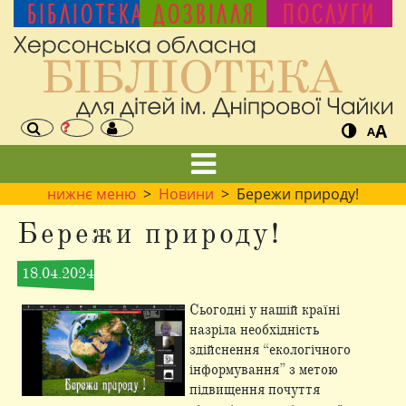
БІБЛІОТЕКА
ДОЗВІЛЛЯ
ПОСЛУГИ
A
A
нижнє меню
>
Новини
> Бережи природу!
Бережи природу!
18.04.2024
Сьогодні у нашій країні
назріла необхідність
здійснення “екологічного
інформування” з метою
підвищення почуття