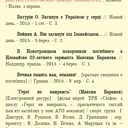
pam-yati/12535-baranov-maksim-volodimirovich
, вільний.
- Назва. з экрана.
Батурін О. Загинув з Україною у серці
// Новий
день. - 2015. - 1 січ. - С. 3.
Бейник А. Він загинув під Іловайськом…
// Новий
день. - 2015. - 5 берез. - С. 2.
В Новотроицком похоронили погибшего в
Иловайске 22-летнего сержанта Максима Баранова
//
Наддніпр. правда. - 2015. – 4 берез. - С. 1.
Вечная память вам, земляки!
: [краткие сведения о
погибших] // Гривна. - 2015. - 9 апр. - С. 4.
"Герої не вмирають" (Максим Баранов)
[Електронний ресурс] : [фільм вироб. ТРК «Скіфія» з
циклу «Герої не вмирають…», присвяченого світлій
пам'яті загиблих у зоні АТО земляків] / творч. група : І.
Дмитрук, В. Рудаков, В. Вітюк, Д. Гринишин ; кер.
проекту : В. Долина, Н. Бічева, А. Марущак та ін. –