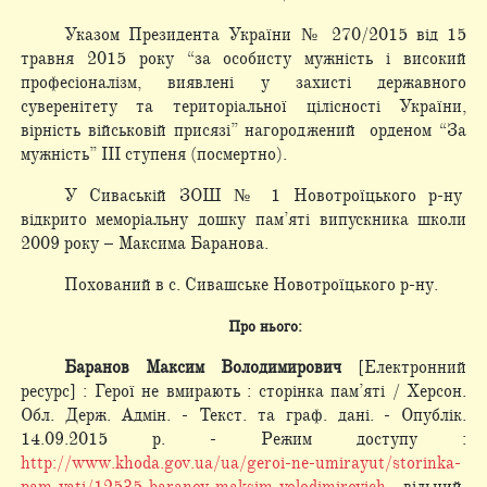
Указом Президента України № 270/2015 від 15
травня 2015 року “за особисту мужність і високий
професіоналізм, виявлені у захисті державного
суверенітету та територіальної цілісності України,
вірність військовій присязі” нагороджений орденом “За
мужність” ІІІ ступеня (посмертно).
У Сиваській ЗОШ № 1 Новотроїцького р-ну
відкрито меморіальну дошку пам’яті випускника школи
2009 року – Максима Баранова.
Похований в с. Сивашське Новотроїцького р-ну.
Про нього:
Баранов Максим Володимирович
[Електронний
ресурс] : Герої не вмирають : сторінка пам’яті / Херсон.
Обл. Держ. Адмін. - Текст. та граф. дані. - Опублік.
14.09.2015 р. - Режим доступу :
http://www.khoda.gov.ua/ua/geroi-ne-umirayut/storinka-