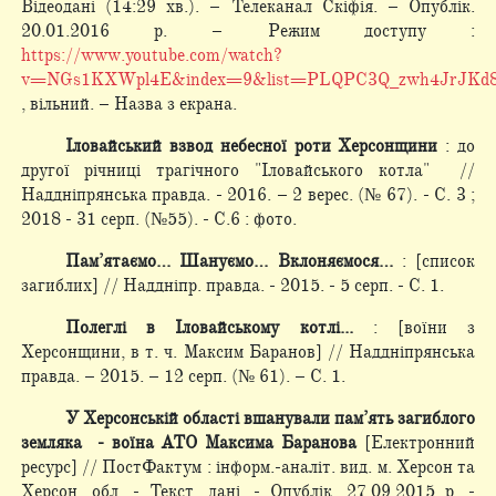
Відеодані (14:29 хв.). – Телеканал Скіфія. – Опублік.
20.01.2016 р. – Режим доступу :
https://www.youtube.com/watch?
v=NGs1KXWpl4E&index=9&list=PLQPC3Q_zwh4JrJKd
, вільний. – Назва з екрана.
Іловайський взвод небесної роти Херсонщини
: до
другої річниці трагічного "Іловайського котла" //
Наддніпрянська правда. - 2016. – 2 верес. (№ 67). - С. 3 ;
2018 - 31 серп. (№55). - С.6 : фото.
Пам’ятаємо… Шануємо… Вклоняємося…
: [список
загиблих] // Наддніпр. правда. - 2015. - 5 серп. - С. 1.
Полеглі в Іловайському котлі...
: [воїни з
Херсонщини, в т. ч. Максим Баранов] // Наддніпрянська
правда. – 2015. – 12 серп. (№ 61). – С. 1.
У Херсонській області вшанували пам’ять загиблого
земляка - воїна АТО Максима Баранова
[Електронний
ресурс] // ПостФактум : інформ.-аналіт. вид. м. Херсон та
Херсон. обл. - Текст. дані. - Опублік. 27.09.2015 р. -