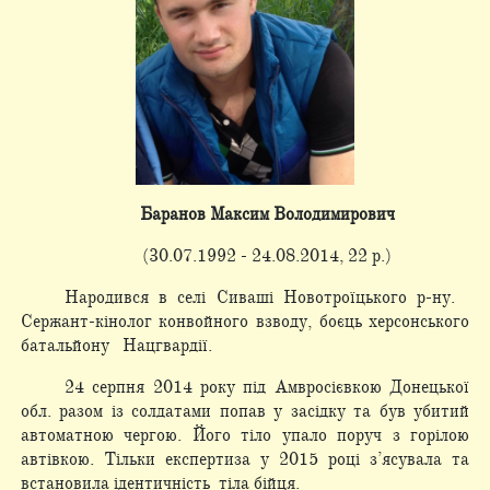
Баранов Максим Володимирович
(30.07.1992 - 24.08.2014, 22 р.)
Народився в селі Сиваші Новотроїцького р-ну.
Сержант-кінолог конвойного взводу, боєць херсонського
батальйону Нацгвардії.
24 серпня 2014 року під Амвросієвкою Донецької
обл. разом із солдатами попав у засідку та був убитий
автоматною чергою. Його тіло упало поруч з горілою
автівкою. Тільки експертиза у 2015 році з’ясувала та
встановила ідентичність тіла бійця.