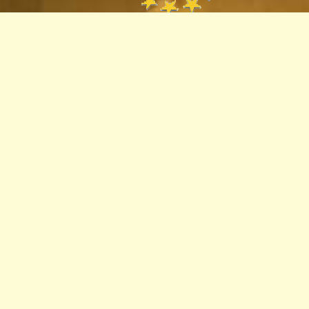
Пункт
європейської
інформації