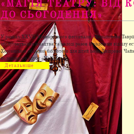
«МАГІЯ ТЕАТРУ: ВІД 
ДО СЬОГОДЕННЯ»
0.09.2025
У рамках XXVII Міжнародного фестивалю «Мельпомена Таврії»
обслуговування юнацтва та молоді разом із колегами відділу е
Херсонської обласної бібліотеки для дітей імені Дніпрової Чай
молодіжного клубу «MoNoLit» ...
Детальніше