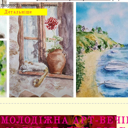
творчості мисткині. Зокрема, ...
Детальніше
МОЛОДІЖНА АРТ-ВЕЧІ