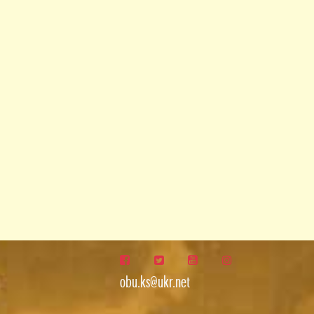
obu.ks@ukr.net