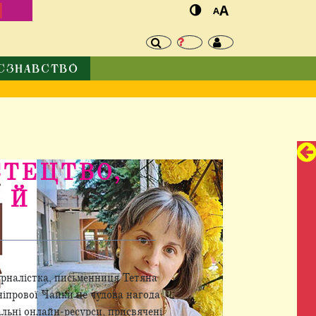
И
A
A
ЄЗНАВСТВО
ТЕЦТВО,
 Й
урналістка, письменниця Тетяна
ніпрової Чайки це чудова нагода
альні онлайн-ресурси, присвячені