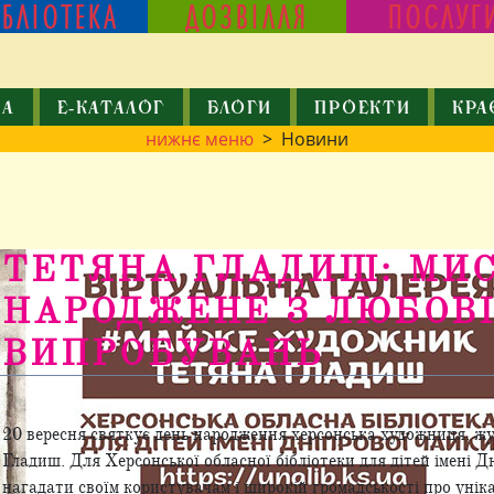
ІБЛІОТЕКА
ДОЗВІЛЛЯ
ПОСЛУГ
КА
Е-КАТАЛОГ
БЛОГИ
ПРОЕКТИ
КРА
нижнє меню
> Новини
ТЕТЯНА ГЛАДИШ: МИС
НАРОДЖЕНЕ З ЛЮБОВІ
ВИПРОБУВАНЬ
0.09.2025
20 вересня святкує день народження херсонська художниця, ж
Гладиш. Для Херсонської обласної бібліотеки для дітей імені Д
нагадати своїм користувачам і широкій громадськості про унік